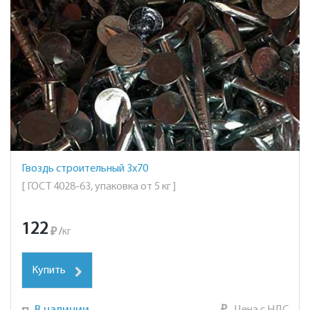
Гвоздь строительный 3х70
[ ГОСТ 4028-63, упаковка от 5 кг ]
122
₽
/
кг
Купить