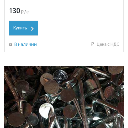
130
₽
/
кг
Купить
В наличии
₽
Цена с НДС