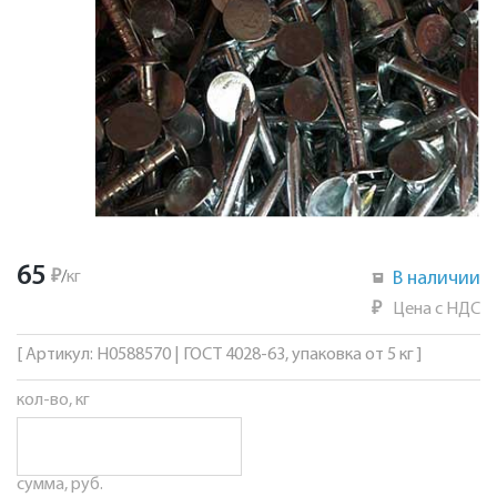
65
₽
/
кг
В наличии
₽
Цена с НДС
[ Артикул: Н0588570 | ГОСТ 4028-63, упаковка от 5 кг ]
кол-во, кг
сумма, руб.