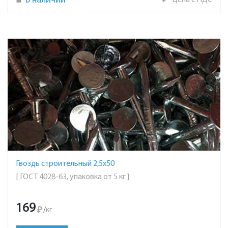
В наличии
₽
Цена с НДС
Гвоздь строительный 2,5х50
[ ГОСТ 4028-63, упаковка от 5 кг ]
169
₽
/
кг