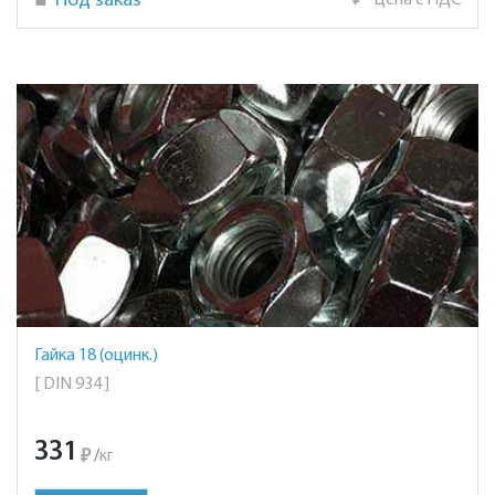
Под заказ
₽
Цена с НДС
Гайка 18 (оцинк.)
[ DIN 934 ]
331
₽
/
кг