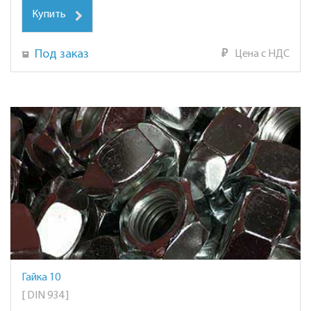
Купить
Под заказ
₽
Цена с НДС
Гайка 10
[ DIN 934 ]