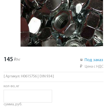
145
₽
/
кг
Под заказ
₽
Цена с НДС
[ Артикул: Н0615756 | DIN 934 ]
кол-во, кг
сумма, руб.