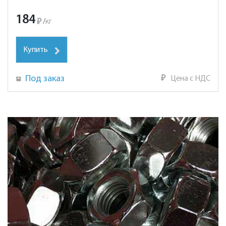
184
₽
/
кг
Купить
Под заказ
₽
Цена с НДС