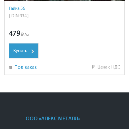
Гайка 56
[ DIN 934 ]
479
₽
/
кг
Купить
Под заказ
₽
Цена с НДС
ООО «АПЕКС МЕТАЛЛ»