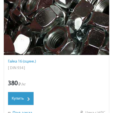
Гайка 16 (оцинк.)
[ DIN 934 ]
380
₽
/
кг
Купить