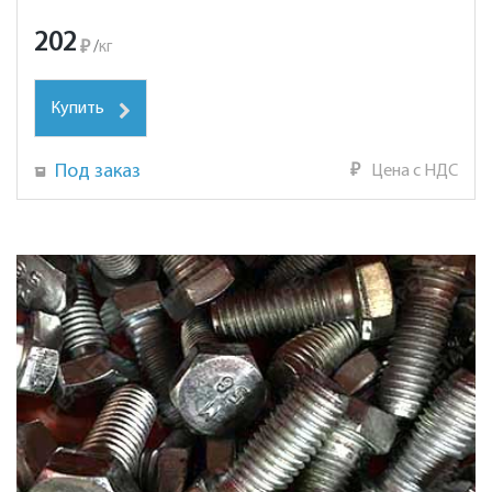
202
₽
/
кг
Купить
Под заказ
₽
Цена с НДС