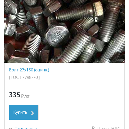
Болт 27х150 (оцинк.)
[ ГОСТ 7798-70 ]
335
₽
/
кг
Купить