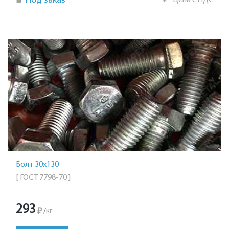
Под заказ
₽
Цена с НДС
Болт 30х130
[ ГОСТ 7798-70 ]
293
₽
/
кг