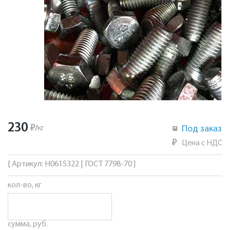
230
₽
/
кг
Под заказ
₽
Цена с НДС
[ Артикул: Н0615322 | ГОСТ 7798-70 ]
кол-во, кг
сумма, руб.