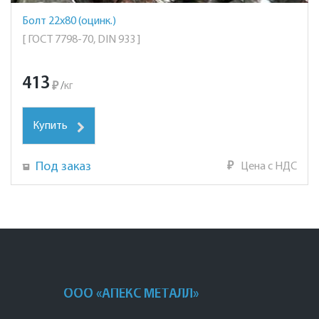
Болт 22х80 (оцинк.)
[ ГОСТ 7798-70, DIN 933 ]
413
₽
/
кг
Купить
Под заказ
₽
Цена с НДС
ООО «АПЕКС МЕТАЛЛ»