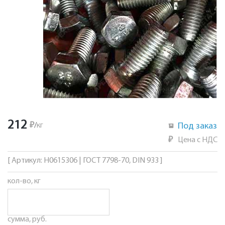
212
₽
/
кг
Под заказ
₽
Цена с НДС
[ Артикул: Н0615306 | ГОСТ 7798-70, DIN 933 ]
кол-во, кг
сумма, руб.