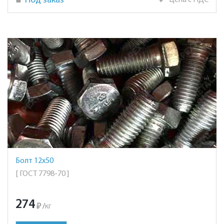
Под заказ
₽
Цена с НДС
Болт 12х50
[ ГОСТ 7798-70 ]
274
₽
/
кг