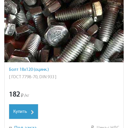
Болт 18х120 (оцинк.)
[ ГОСТ 7798-70, DIN 933 ]
182
₽
/
кг
Купить