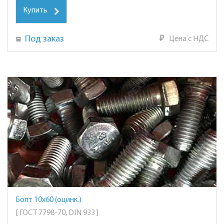
Купить
Под заказ
₽
Цена с НДС
Болт 10х60 (оцинк.)
[ ГОСТ 7798-70, DIN 933 ]