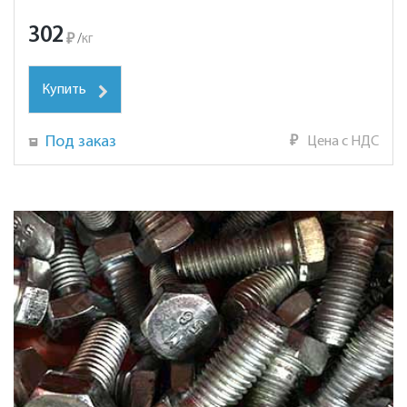
302
₽
/
кг
Купить
Под заказ
₽
Цена с НДС