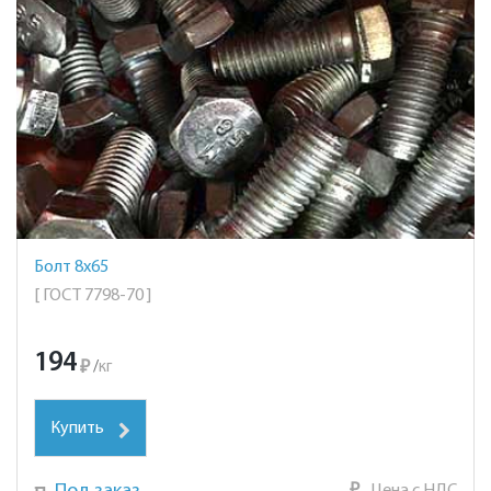
Болт 8х65
[ ГОСТ 7798-70 ]
194
₽
/
кг
Купить