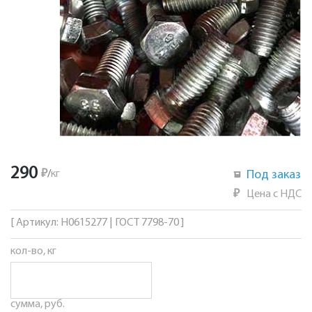
290
₽
/
кг
Под заказ
₽
Цена с НДС
[ Артикул: Н0615277 | ГОСТ 7798-70 ]
кол-во, кг
сумма, руб.