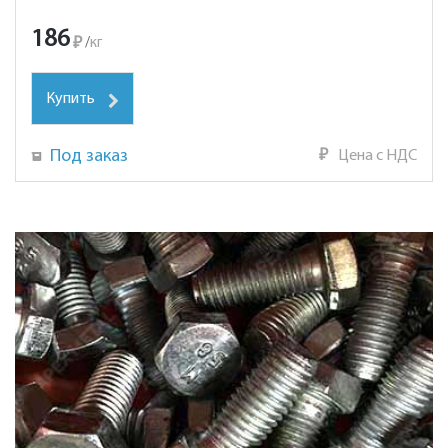
186
₽
/
кг
Купить
Под заказ
₽
Цена с НДС