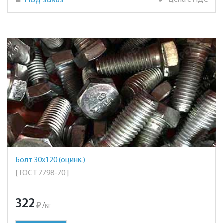
Под заказ
₽
Цена с НДС
Болт 30х120 (оцинк.)
[ ГОСТ 7798-70 ]
322
₽
/
кг