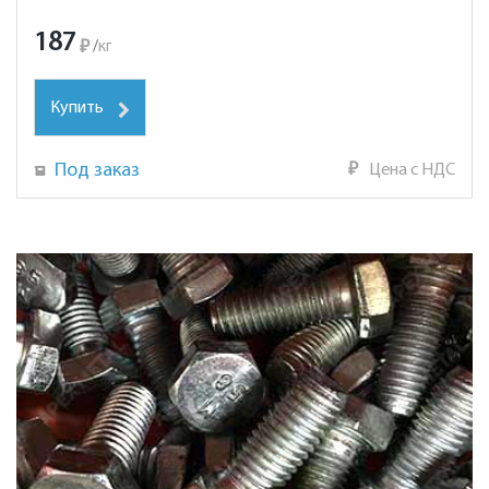
187
₽
/
кг
Купить
Под заказ
₽
Цена с НДС