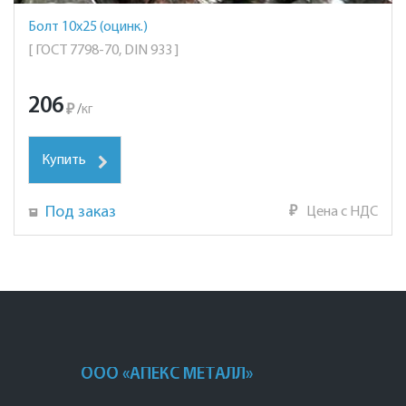
Болт 10х25 (оцинк.)
[ ГОСТ 7798-70, DIN 933 ]
206
₽
/
кг
Купить
Под заказ
₽
Цена с НДС
ООО «АПЕКС МЕТАЛЛ»