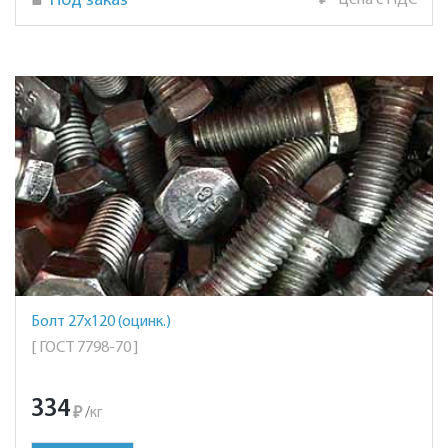
Под заказ
₽
Цена с НДС
Болт 27х120 (оцинк.)
[ ГОСТ 7798-70 ]
334
₽
/
кг