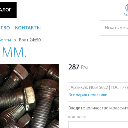
АЛОГ
За
СТВО
КОНТАКТЫ
Болт 24х50
Болты
 ММ.
287
₽
/
кг
[ Артикул: Н0615622 | ГОСТ 779
Все характеристики
Введите количество и рассчит
кол-во, кг