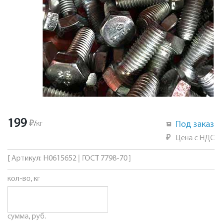
199
₽
/
кг
Под заказ
₽
Цена с НДС
[ Артикул: Н0615652 | ГОСТ 7798-70 ]
кол-во, кг
сумма, руб.