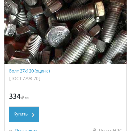
Болт 27х120 (оцинк.)
[ ГОСТ 7798-70 ]
334
₽
/
кг
Купить