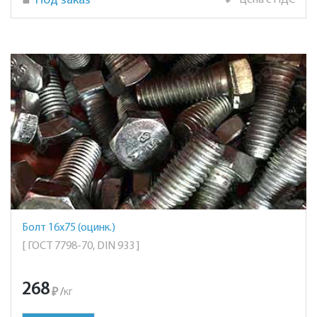
Под заказ
₽
Цена с НДС
Болт 16х75 (оцинк.)
[ ГОСТ 7798-70, DIN 933 ]
268
₽
/
кг