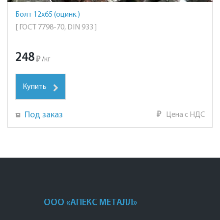
Болт 12х65 (оцинк.)
[ ГОСТ 7798-70, DIN 933 ]
248
₽
/
кг
Купить
Под заказ
₽
Цена с НДС
ООО «АПЕКС МЕТАЛЛ»