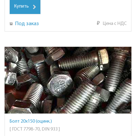
Купить
Под заказ
₽
Цена с НДС
Болт 20х150 (оцинк.)
[ ГОСТ 7798-70, DIN 933 ]