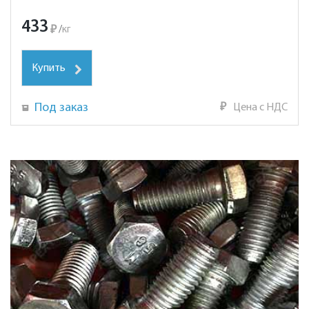
433
₽
/
кг
Купить
Под заказ
₽
Цена с НДС