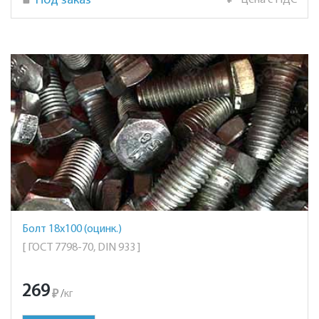
Под заказ
₽
Цена с НДС
Болт 18х100 (оцинк.)
[ ГОСТ 7798-70, DIN 933 ]
269
₽
/
кг