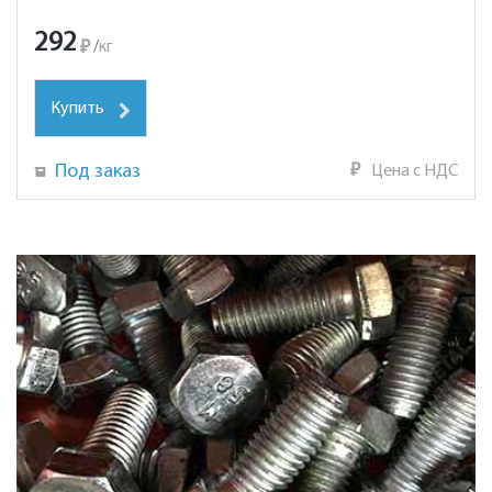
292
₽
/
кг
Купить
Под заказ
₽
Цена с НДС