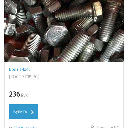
Болт 14х45
[ ГОСТ 7798-70 ]
236
₽
/
кг
Купить