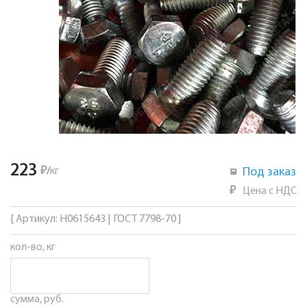
223
₽
/
кг
Под заказ
₽
Цена с НДС
[ Артикул: Н0615643 | ГОСТ 7798-70 ]
кол-во, кг
сумма, руб.