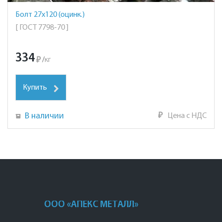
Болт 27х120 (оцинк.)
[ ГОСТ 7798-70 ]
334
₽
/
кг
Купить
В наличии
₽
Цена с НДС
ООО «АПЕКС МЕТАЛЛ»