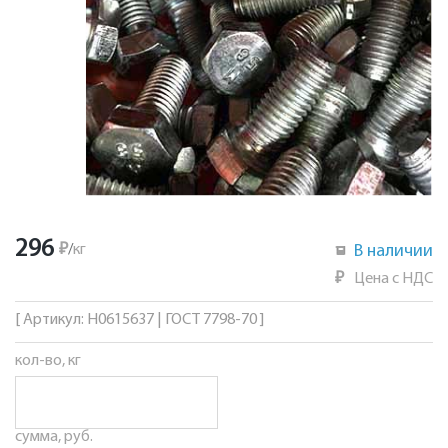
296
₽
/
кг
В наличии
₽
Цена с НДС
[ Артикул: Н0615637 | ГОСТ 7798-70 ]
кол-во, кг
сумма, руб.