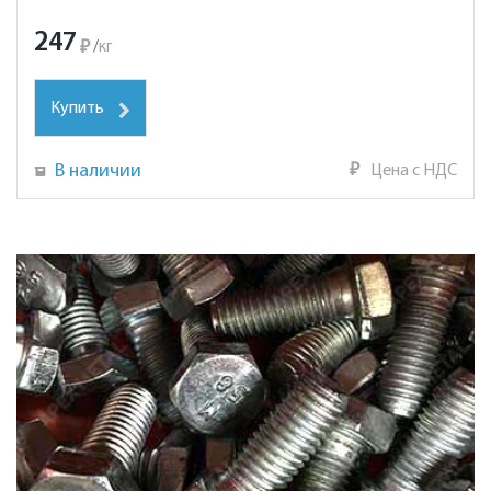
247
₽
/
кг
Купить
В наличии
₽
Цена с НДС