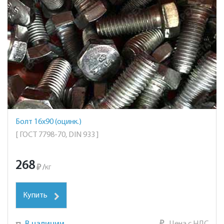
Болт 16х90 (оцинк.)
[ ГОСТ 7798-70, DIN 933 ]
268
₽
/
кг
Купить