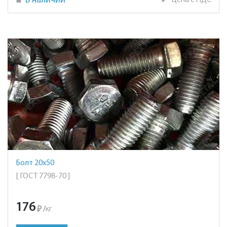
В наличии
₽
Цена с НДС
Болт 20х50
[ ГОСТ 7798-70 ]
176
₽
/
кг