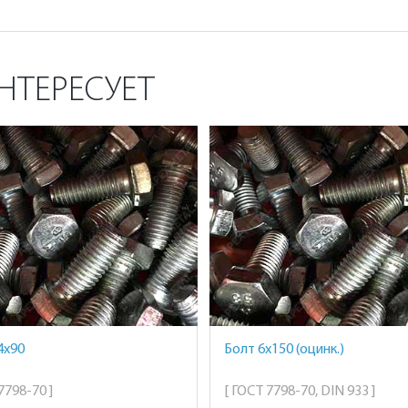
НТЕРЕСУЕТ
4х90
Болт 6х150 (оцинк.)
7798-70 ]
[ ГОСТ 7798-70, DIN 933 ]