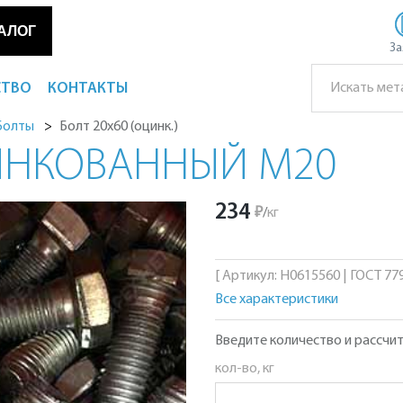
АЛОГ
За
СТВО
КОНТАКТЫ
Болт 20х60 (оцинк.)
Болты
ИНКОВАННЫЙ М20
234
₽
/
кг
[ Артикул: Н0615560 | ГОСТ 779
Все характеристики
Введите количество и рассчит
кол-во, кг