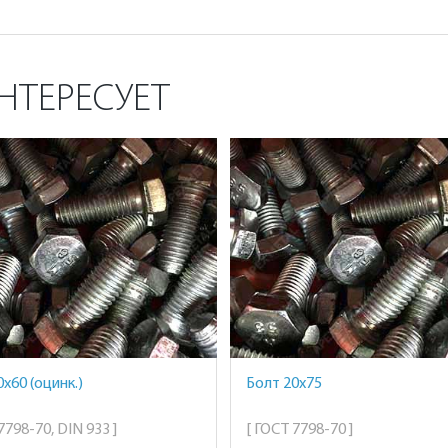
НТЕРЕСУЕТ
х60 (оцинк.)
Болт 20х75
7798-70, DIN 933 ]
[ ГОСТ 7798-70 ]