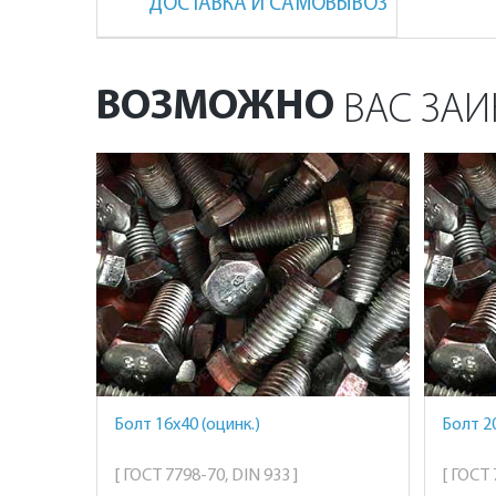
ДОСТАВКА И САМОВЫВОЗ
ВОЗМОЖНО
ВАС ЗАИ
Болт 16х40 (оцинк.)
Болт 20
[ ГОСТ 7798-70, DIN 933 ]
[ ГОСТ 