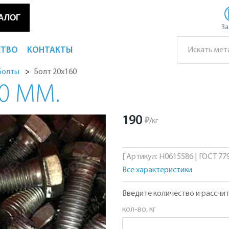
АЛОГ
За
СТВО
КОНТАКТЫ
Болт 20х160
Болты
0 ММ.
190
₽
/
кг
[ Артикул: Н0615586 | ГОСТ 779
Все характеристики
Введите количество и рассчит
кол-во, кг