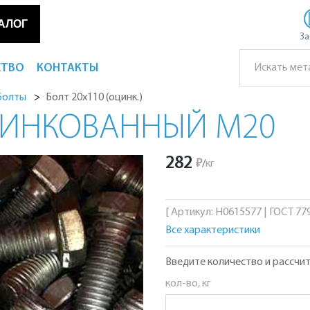
АЛОГ
За
СТВО
КОНТАКТЫ
Болт 20х110 (оцинк.)
Болты
ЦИНКОВАННЫЙ М20
282
₽
/
кг
[ Артикул: Н0615577 | ГОСТ 779
Все характеристики
Введите количество и рассчит
кол-во, кг