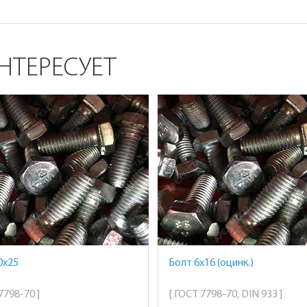
НТЕРЕСУЕТ
0х25
Болт 6х16 (оцинк.)
7798-70 ]
[ ГОСТ 7798-70, DIN 933 ]