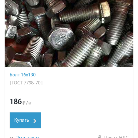
Болт 16х130
[ ГОСТ 7798-70 ]
186
₽
/
кг
Купить