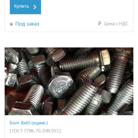
Купить
Под заказ
₽
Цена с НДС
Болт 8х65 (оцинк.)
[ ГОСТ 7798-70, DIN 933 ]