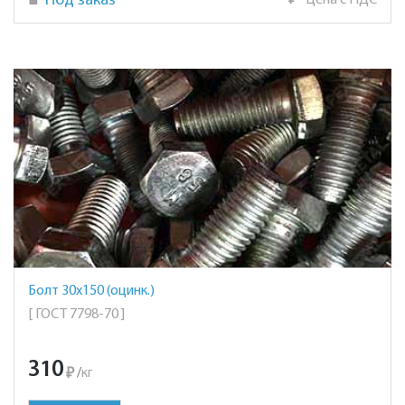
Под заказ
₽
Цена с НДС
Болт 30х150 (оцинк.)
[ ГОСТ 7798-70 ]
310
₽
/
кг