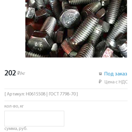
202
₽
/
кг
Под заказ
₽
Цена с НДС
[ Артикул: Н0615508 | ГОСТ 7798-70 ]
кол-во, кг
сумма, руб.