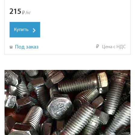
215
₽
/
кг
Купить
Под заказ
₽
Цена с НДС