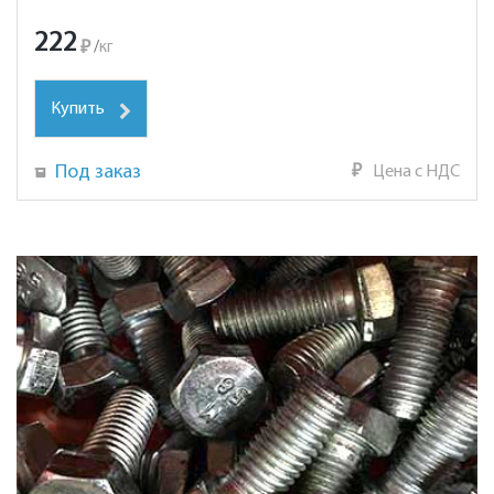
222
₽
/
кг
Купить
Под заказ
₽
Цена с НДС