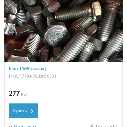
Болт 10х80 (оцинк.)
[ ГОСТ 7798-70, DIN 933 ]
277
₽
/
кг
Купить