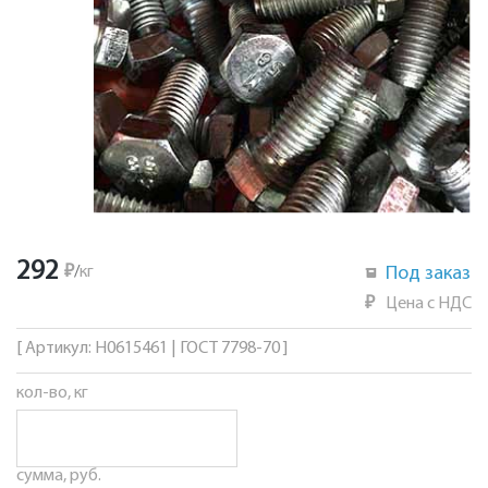
292
₽
/
кг
Под заказ
₽
Цена с НДС
[ Артикул: Н0615461 | ГОСТ 7798-70 ]
кол-во, кг
сумма, руб.