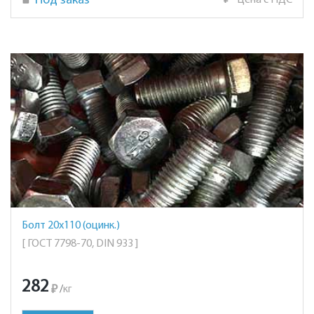
Под заказ
₽
Цена с НДС
Болт 20х110 (оцинк.)
[ ГОСТ 7798-70, DIN 933 ]
282
₽
/
кг