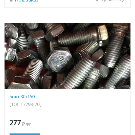
Под заказ
₽
Цена с НДС
Болт 30х150
[ ГОСТ 7798-70 ]
277
₽
/
кг