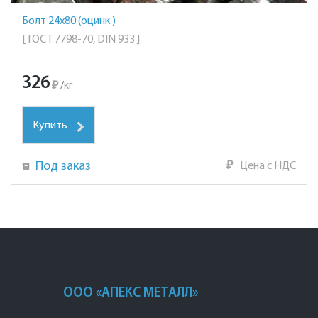
Болт 24х80 (оцинк.)
[ ГОСТ 7798-70, DIN 933 ]
326
₽
/
кг
Купить
Под заказ
₽
Цена с НДС
ООО «АПЕКС МЕТАЛЛ»