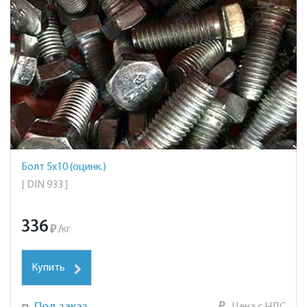
Болт 5х10 (оцинк.)
[ DIN 933 ]
336
₽
/
кг
Купить