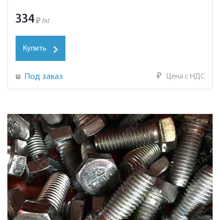
334
₽
/
кг
Купить
Под заказ
₽
Цена с НДС