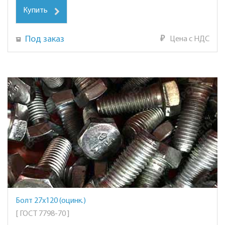
Купить
Под заказ
₽
Цена с НДС
Болт 27х120 (оцинк.)
[ ГОСТ 7798-70 ]