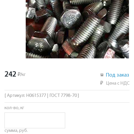
242
₽
/
кг
Под заказ
₽
Цена с НДС
[ Артикул: Н0615377 | ГОСТ 7798-70 ]
кол-во, кг
сумма, руб.