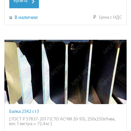
Купить
В наличии
₽
Цена с НДС
Балка 25К2 ст3
[ ГОСТ Р 57837-2017 (СТО АСЧМ 20-93), 250х250х9 мм,
вес 1 метра = 72,4 кг ]