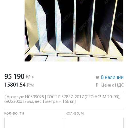
95 190
₽
/
тн
В наличии
15801.54
₽
/
м
₽
Цена с НДС
[ Артикул: Н0599025 | ГОСТ Р 57837-2017 (СТО АСЧМ 20-93),
692х300х13 мм, вес 1 метра = 166 кг ]
кол-во, тн
кол-во, м