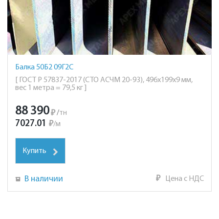
Балка 50Б2 09Г2С
[ ГОСТ Р 57837-2017 (СТО АСЧМ 20-93), 496х199х9 мм,
вес 1 метра = 79,5 кг ]
88 390
₽
/
тн
7027.01
₽
/
м
Купить
В наличии
₽
Цена с НДС