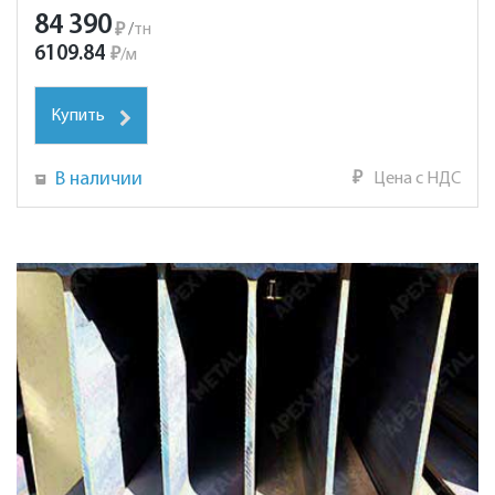
84 390
₽
/
тн
6109.84
₽
/
м
Купить
В наличии
₽
Цена с НДС