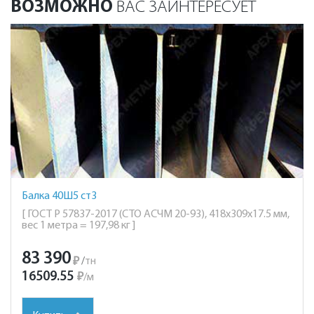
ВОЗМОЖНО
ВАС ЗАИНТЕРЕСУЕТ
Балка 40Ш5 ст3
[ ГОСТ Р 57837-2017 (СТО АСЧМ 20-93), 418х309х17.5 мм,
вес 1 метра = 197,98 кг ]
83 390
₽
/
тн
16509.55
₽
/
м