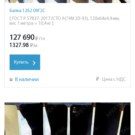
Балка 12Б2 09Г2С
[ ГОСТ Р 57837-2017 (СТО АСЧМ 20-93), 120х64х4.4 мм,
вес 1 метра = 10,4 кг ]
127 690
₽
/
тн
1327.98
₽
/
м
Купить
В наличии
₽
Цена с НДС