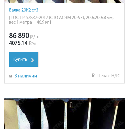
Балка 20К2 ст3
[ ГОСТ Р 57837-2017 (СТО АСЧМ 20-93), 200х200х8 мм,
вес 1 метра = 46,9 кг ]
86 890
₽
/
тн
4075.14
₽
/
м
Купить
В наличии
₽
Цена с НДС