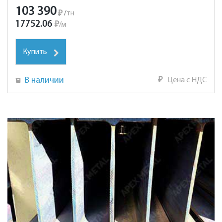
103 390
₽
/
тн
17752.06
₽
/
м
Купить
В наличии
₽
Цена с НДС