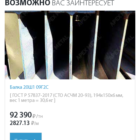
ВОЗМОЖНО
ВАС ЗАИНТЕРЕСУЕТ
Балка 20Ш1 09Г2С
[ ГОСТ Р 57837-2017 (СТО АСЧМ 20-93), 194х150х6 мм,
вес 1 метра = 30,6 кг ]
92 390
₽
/
тн
2827.13
₽
/
м