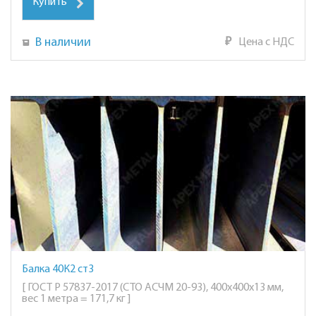
Купить
В наличии
₽
Цена с НДС
Балка 40К2 ст3
[ ГОСТ Р 57837-2017 (СТО АСЧМ 20-93), 400х400х13 мм,
вес 1 метра = 171,7 кг ]