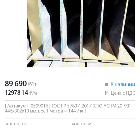
89 690
₽
/
тн
В наличии
12978.14
₽
/
м
₽
Цена с НДС
[ Артикул: Н0599016 | ГОСТ Р 57837-2017 (СТО АСЧМ 20-93),
446х302х13 мм, вес 1 метра = 144,7 кг ]
кол-во, тн
кол-во, м