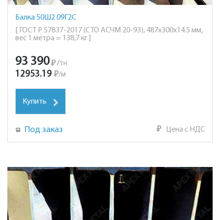
Балка 50Ш2 09Г2С
[ ГОСТ Р 57837-2017 (СТО АСЧМ 20-93), 487х300х14.5 мм,
вес 1 метра = 138,7 кг ]
93 390
₽
/
тн
12953.19
₽
/
м
Купить
Под заказ
₽
Цена с НДС