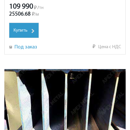
109 990
₽
/
тн
25506.68
₽
/
м
Купить
Под заказ
₽
Цена с НДС