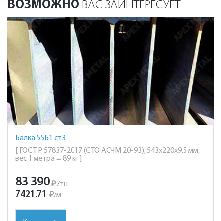
ВОЗМОЖНО
ВАС ЗАИНТЕРЕСУЕТ
Балка 55Б1 ст3
[ ГОСТ Р 57837-2017 (СТО АСЧМ 20-93), 543х220х9.5 мм,
вес 1 метра = 89 кг ]
83 390
₽
/
тн
7421.71
₽
/
м