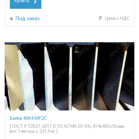
Купить
Под заказ
₽
Цена с НДС
Балка 40К4 09Г2С
[ ГОСТ Р 57837-2017 (СТО АСЧМ 20-93), 414х405х18 мм,
вес 1 метра = 231,9 кг ]