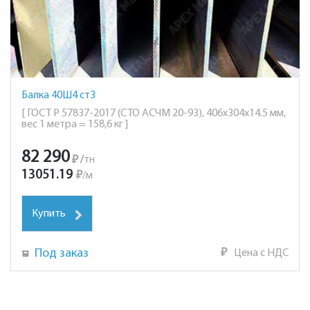
Балка 40Ш4 ст3
[ ГОСТ Р 57837-2017 (СТО АСЧМ 20-93), 406х304х14.5 мм,
вес 1 метра = 158,6 кг ]
82 290
₽
/
тн
13051.19
₽
/
м
Купить
Под заказ
₽
Цена с НДС