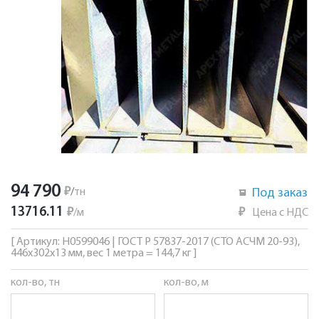
94 790
₽
/
тн
Под заказ
13716.11
₽
/
м
₽
Цена с НДС
[ Артикул: Н0599046 | ГОСТ Р 57837-2017 (СТО АСЧМ 20-93),
446х302х13 мм, вес 1 метра = 144,7 кг ]
кол-во, тн
кол-во, м