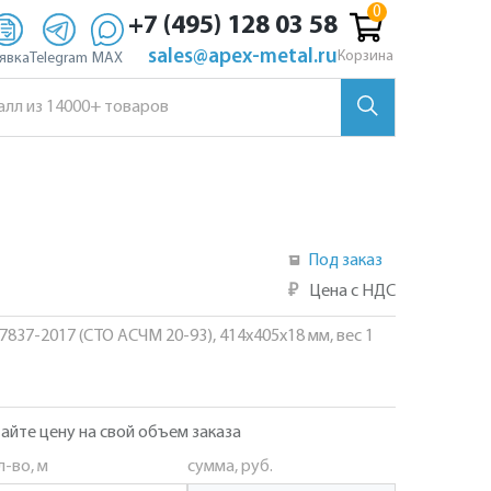
+7 (495) 128 03 58
sales@apex-metal.ru
Корзина
явка
Telegram
MAX
Под заказ
₽
Цена с НДС
57837-2017 (СТО АСЧМ 20-93), 414х405х18 мм, вес 1
айте цену на свой объем заказа
л-во, м
сумма, руб.