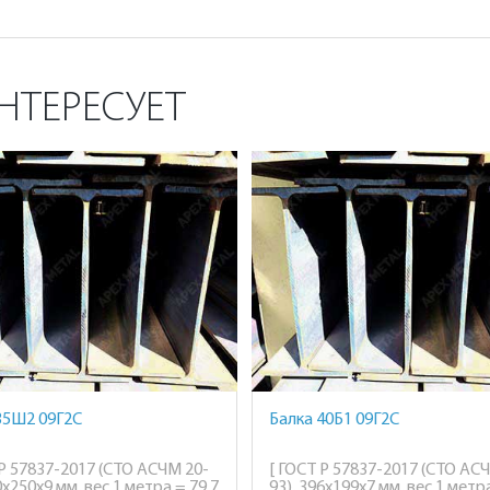
НТЕРЕСУЕТ
35Ш2 09Г2С
Балка 40Б1 09Г2С
 Р 57837-2017 (СТО АСЧМ 20-
[ ГОСТ Р 57837-2017 (СТО АС
0х250х9 мм, вес 1 метра = 79,7
93), 396х199х7 мм, вес 1 метра