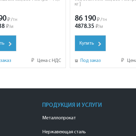
кг ]
90
86 190
₽
/
тн
₽
/
тн
38
4878.35
₽
/
м
₽
/
м
ть
Купить
заказ
₽
Цена с НДС
Под заказ
₽
Цен
ПРОДУКЦИЯ И УСЛУГИ
Металлопрокат
Нержавеющая сталь