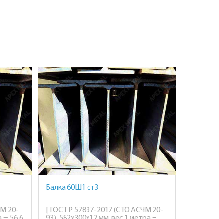
Балка 60Ш1 ст3
ЧМ 20-
[ ГОСТ Р 57837-2017 (СТО АСЧМ 20-
 = 56,6
93), 582х300х12 мм, вес 1 метра =