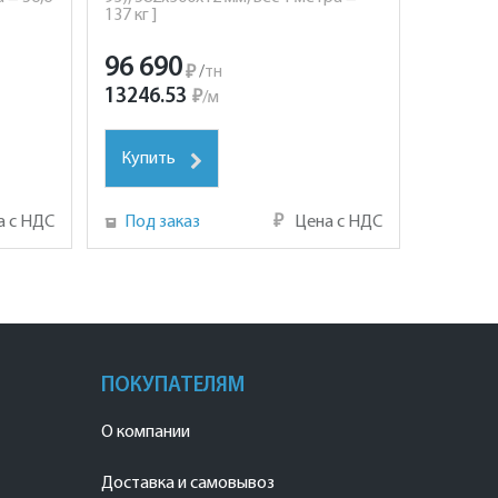
137 кг ]
96 690
₽
/
тн
13246.53
₽
/
м
Купить
а с НДС
Под заказ
₽
Цена с НДС
ПОКУПАТЕЛЯМ
О компании
Доставка и самовывоз