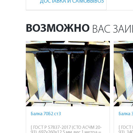
ДОСТАВКА И САМОВЫВОЗ
ВОЗМОЖНО
ВАС ЗАИ
Балка 70Б2 ст3
Балка 
[ ГОСТ Р 57837-2017 (СТО АСЧМ 20-
[ ГОСТ
93), 697х260х12.5 мм, вес 1 метра =
93), 34