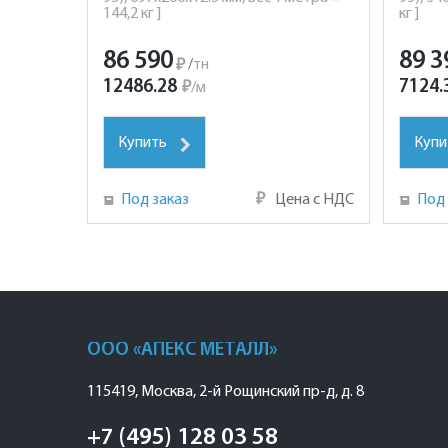
144,2 кг ]
кг ]
86 590
89 3
₽
/
тн
12486.28
7124.
₽
/
м
Купить
Купи
Под заказ
₽
Цена с НДС
Под 
ООО «АПЕКС МЕТАЛЛ»
115419
,
Москва
,
2-й Рощинский пр-д, д. 8
+7 (495) 128 03 58