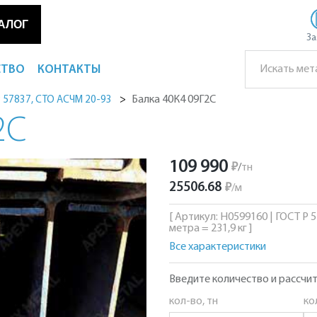
АЛОГ
За
СТВО
КОНТАКТЫ
Балка 40К4 09Г2С
Р 57837, СТО АСЧМ 20-93
2С
109 990
₽
/
тн
25506.68
₽
/
м
[ Артикул: Н0599160 | ГОСТ Р 
метра = 231,9 кг ]
Все характеристики
Введите количество и рассчит
кол-во, тн
ко