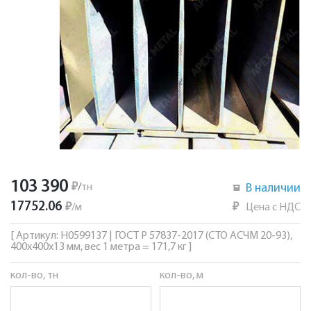
103 390
₽
/
тн
В наличии
17752.06
₽
/
м
₽
Цена с НДС
[ Артикул: Н0599137 | ГОСТ Р 57837-2017 (СТО АСЧМ 20-93),
400х400х13 мм, вес 1 метра = 171,7 кг ]
кол-во, тн
кол-во, м