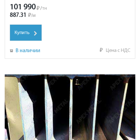
101 990
₽
/
тн
887.31
₽
/
м
Купить
В наличии
₽
Цена с НДС