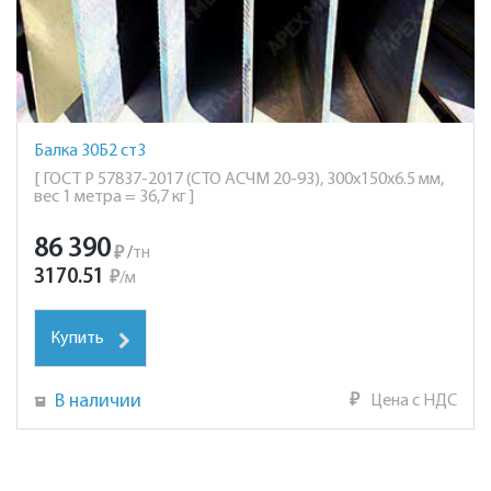
Балка 30Б2 ст3
[ ГОСТ Р 57837-2017 (СТО АСЧМ 20-93), 300х150х6.5 мм,
вес 1 метра = 36,7 кг ]
86 390
₽
/
тн
3170.51
₽
/
м
Купить
В наличии
₽
Цена с НДС