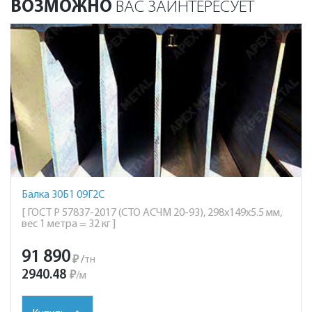
ВОЗМОЖНО
ВАС ЗАИНТЕРЕСУЕТ
Балка 30Б1 09Г2С
[ ГОСТ Р 57837-2017 (СТО АСЧМ 20-93), 298х149х5.5 мм,
вес 1 метра = 32 кг ]
91 890
₽
/
тн
2940.48
₽
/
м