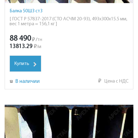
Балка 50Ш3 ст3
[ ГОСТ Р 57837-2017 (СТО АСЧМ 20-93), 493х300х15.5 мм,
вес 1 метра = 156,1 кг ]
88 490
₽
/
тн
13813.29
₽
/
м
Купить
В наличии
₽
Цена с НДС