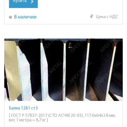
Купить
В наличии
₽
Цена с НДС
Балка 12Б1 ст3
[ ГОСТ Р 57837-2017 (СТО АСЧМ 20-93), 117.6х64х3.8 мм,
вес 1 метра = 8,7 кг ]