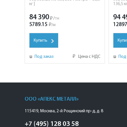
кг ]
136,5 кг
84 390
94 4
₽
/
тн
5789.15
12897
₽
/
м
Купить
Купи
Под заказ
₽
Цена с НДС
Под 
ООО «АПЕКС МЕТАЛЛ»
115419
,
Москва
,
2-й Рощинский пр-д, д. 8
+7 (495) 128 03 58