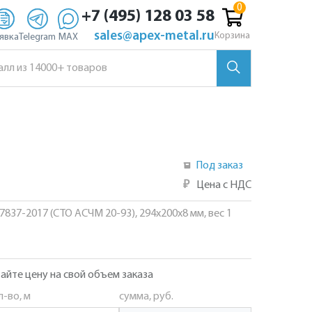
+7 (495) 128 03 58
sales@apex-metal.ru
Корзина
явка
Telegram
MAX
Под заказ
₽
Цена с НДС
57837-2017 (СТО АСЧМ 20-93), 294х200х8 мм, вес 1
айте цену на свой объем заказа
л-во, м
сумма, руб.