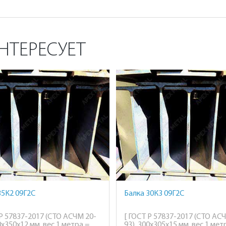
НТЕРЕСУЕТ
35К2 09Г2С
Балка 30К3 09Г2С
 Р 57837-2017 (СТО АСЧМ 20-
[ ГОСТ Р 57837-2017 (СТО АС
0х350х12 мм, вес 1 метра =
93), 300х305х15 мм, вес 1 мет