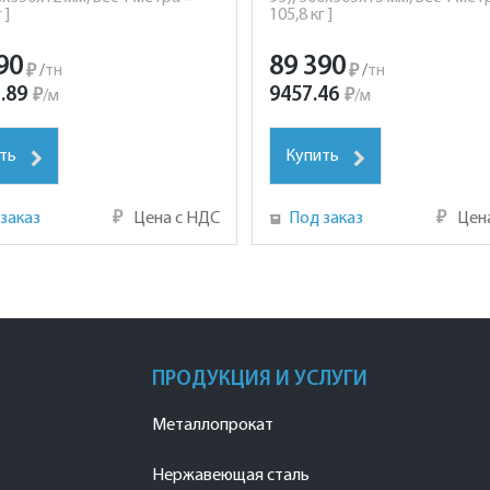
 ]
105,8 кг ]
90
89 390
₽
/
тн
₽
/
тн
.89
9457.46
₽
/
м
₽
/
м
ть
Купить
заказ
₽
Цена с НДС
Под заказ
₽
Цен
ПРОДУКЦИЯ И УСЛУГИ
Металлопрокат
Нержавеющая сталь