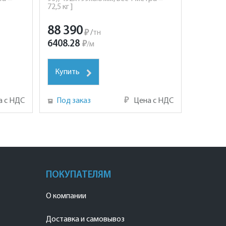
72,5 кг ]
88 390
₽
/
тн
6408.28
₽
/
м
Купить
а с НДС
Под заказ
₽
Цена с НДС
ПОКУПАТЕЛЯМ
О компании
Доставка и самовывоз