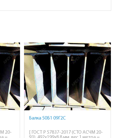
Балка 50Б1 09Г2С
ЧМ 20-
[ ГОСТ Р 57837-2017 (СТО АСЧМ 20-
ра =
93), 492х199х8.8 мм, вес 1 метра =