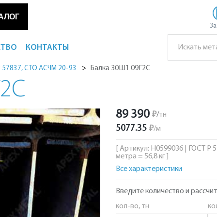
АЛОГ
За
СТВО
КОНТАКТЫ
Балка 30Ш1 09Г2С
Р 57837, СТО АСЧМ 20-93
Г2С
89 390
₽
/
тн
5077.35
₽
/
м
[ Артикул: Н0599036 | ГОСТ Р 
метра = 56,8 кг ]
Все характеристики
Введите количество и рассчит
кол-во, тн
ко