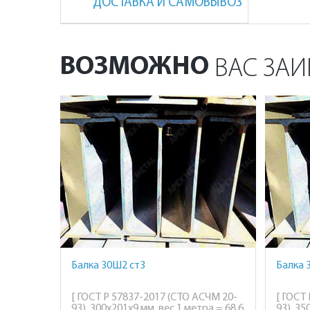
ДОСТАВКА И САМОВЫВОЗ
ВОЗМОЖНО
ВАС ЗАИ
Балка 30Ш2 ст3
Балка 
[ ГОСТ Р 57837-2017 (СТО АСЧМ 20-
[ ГОСТ
93), 300х201х9 мм, вес 1 метра = 68,6
93), 35