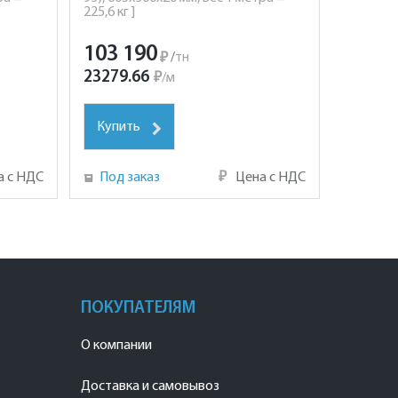
225,6 кг ]
103 190
₽
/
тн
23279.66
₽
/
м
Купить
а с НДС
Под заказ
₽
Цена с НДС
ПОКУПАТЕЛЯМ
О компании
Доставка и самовывоз