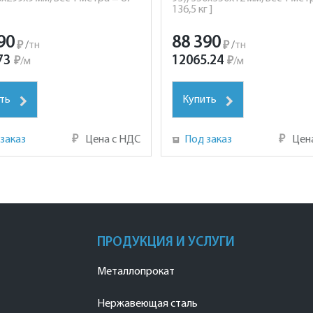
136,5 кг ]
90
88 390
₽
/
тн
₽
/
тн
73
12065.24
₽
/
м
₽
/
м
ть
Купить
заказ
₽
Цена с НДС
Под заказ
₽
Цен
ПРОДУКЦИЯ И УСЛУГИ
Металлопрокат
Нержавеющая сталь