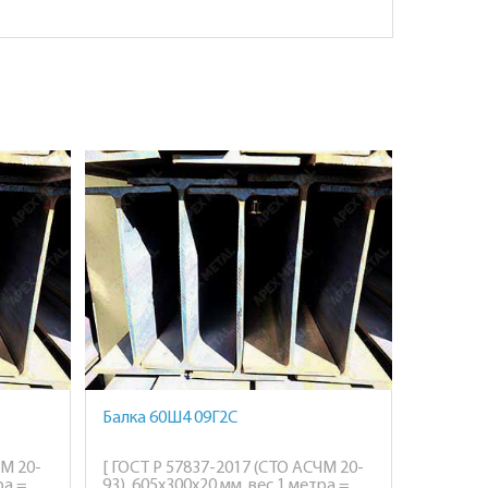
Балка 60Ш4 09Г2С
ЧМ 20-
[ ГОСТ Р 57837-2017 (СТО АСЧМ 20-
ра =
93), 605х300х20 мм, вес 1 метра =