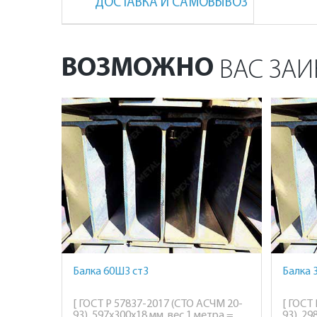
ДОСТАВКА И САМОВЫВОЗ
ВОЗМОЖНО
ВАС ЗАИ
Балка 60Ш3 ст3
Балка 
[ ГОСТ Р 57837-2017 (СТО АСЧМ 20-
[ ГОСТ
93), 597х300х18 мм, вес 1 метра =
93), 29