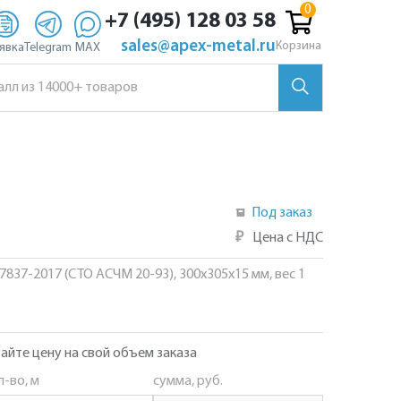
+7 (495) 128 03 58
sales@apex-metal.ru
Корзина
явка
Telegram
MAX
Под заказ
₽
Цена с НДС
57837-2017 (СТО АСЧМ 20-93), 300х305х15 мм, вес 1
айте цену на свой объем заказа
л-во, м
сумма, руб.