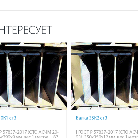
НТЕРЕСУЕТ
30К1 ст3
Балка 35К2 ст3
 Р 57837-2017 (СТО АСЧМ 20-
[ ГОСТ Р 57837-2017 (СТО АС
8х299х9 мм, вес 1 метра = 87
93), 350х350х12 мм, вес 1 мет