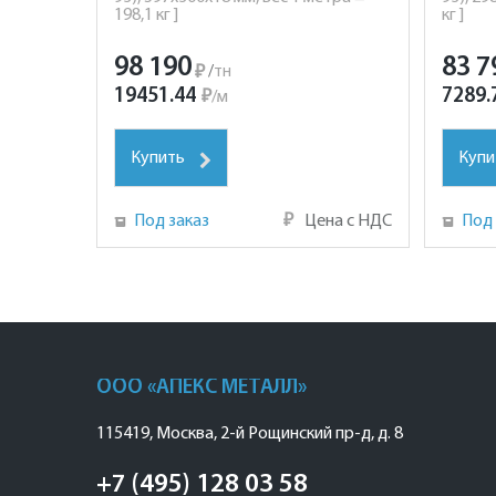
198,1 кг ]
кг ]
98 190
83 7
₽
/
тн
19451.44
7289.
₽
/
м
Купить
Купи
Под заказ
₽
Цена с НДС
Под 
ООО «АПЕКС МЕТАЛЛ»
115419
,
Москва
,
2-й Рощинский пр-д, д. 8
+7 (495) 128 03 58