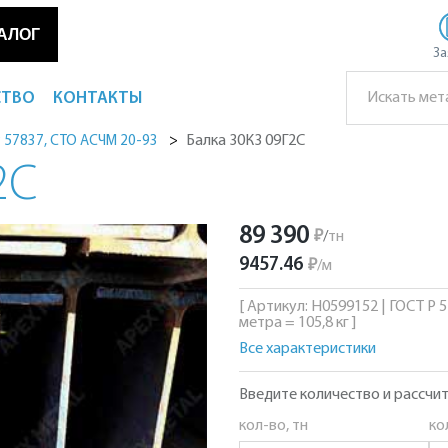
АЛОГ
За
СТВО
КОНТАКТЫ
Балка 30К3 09Г2С
Р 57837, СТО АСЧМ 20-93
2С
89 390
₽
/
тн
9457.46
₽
/
м
[ Артикул: Н0599152 | ГОСТ Р 
метра = 105,8 кг ]
Все характеристики
Введите количество и рассчит
кол-во, тн
ко