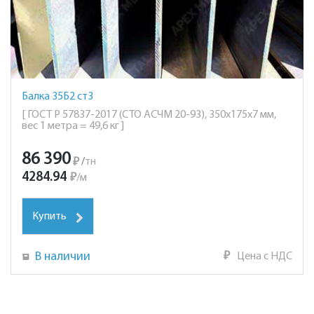
Балка 35Б2 ст3
[ ГОСТ Р 57837-2017 (СТО АСЧМ 20-93), 350х175х7 мм,
вес 1 метра = 49,6 кг ]
86 390
₽
/
тн
4284.94
₽
/
м
Купить
В наличии
₽
Цена с НДС