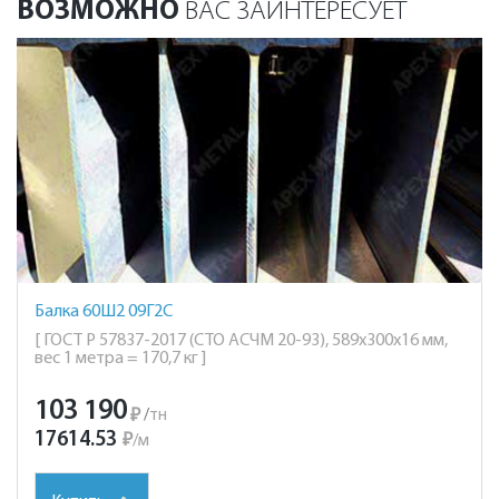
ВОЗМОЖНО
ВАС ЗАИНТЕРЕСУЕТ
Балка 60Ш2 09Г2С
[ ГОСТ Р 57837-2017 (СТО АСЧМ 20-93), 589х300х16 мм,
вес 1 метра = 170,7 кг ]
103 190
₽
/
тн
17614.53
₽
/
м