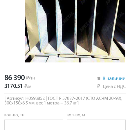
86 390
₽
/
тн
В наличии
3170.51
₽
/
м
₽
Цена с НДС
[ Артикул: Н0598852 | ГОСТ Р 57837-2017 (СТО АСЧМ 20-93),
300х150х6.5 мм, вес 1 метра = 36,7 кг ]
кол-во, тн
кол-во, м