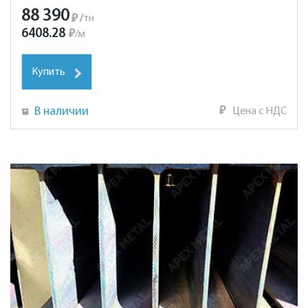
88 390
₽
/
тн
6408.28
₽
/
м
Купить
В наличии
₽
Цена с НДС