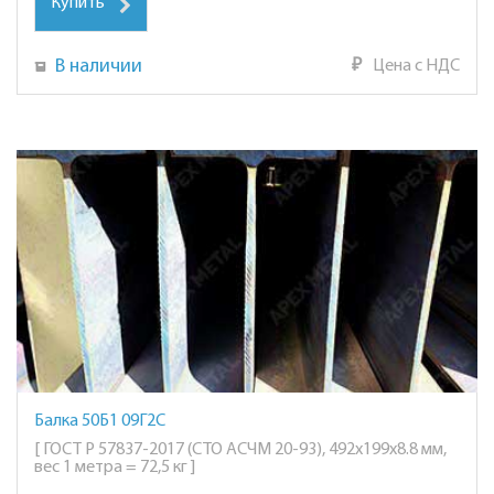
Купить
В наличии
₽
Цена с НДС
Балка 50Б1 09Г2С
[ ГОСТ Р 57837-2017 (СТО АСЧМ 20-93), 492х199х8.8 мм,
вес 1 метра = 72,5 кг ]