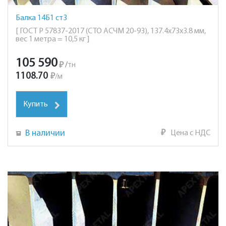
Балка 14Б1 ст3
[ ГОСТ Р 57837-2017 (СТО АСЧМ 20-93), 137.4х73х3.8 мм,
вес 1 метра = 10,5 кг ]
105 590
₽
/
тн
1108.70
₽
/
м
Купить
В наличии
₽
Цена с НДС