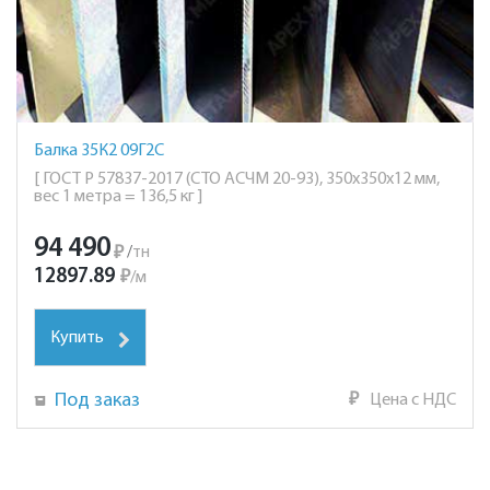
Балка 35К2 09Г2С
[ ГОСТ Р 57837-2017 (СТО АСЧМ 20-93), 350х350х12 мм,
вес 1 метра = 136,5 кг ]
94 490
₽
/
тн
12897.89
₽
/
м
Купить
Под заказ
₽
Цена с НДС