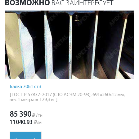
ВОЗМОЖНО
ВАС ЗАИНТЕРЕСУЕТ
Балка 70Б1 ст3
[ ГОСТ Р 57837-2017 (СТО АСЧМ 20-93), 691х260х12 мм,
вес 1 метра = 129,3 кг ]
85 390
₽
/
тн
11040.93
₽
/
м