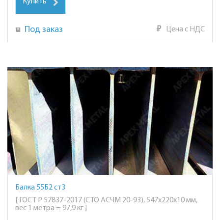
Купить
Под заказ
₽
Цена с НДС
Балка 55Б2 ст3
[ ГОСТ Р 57837-2017 (СТО АСЧМ 20-93), 547х220х10 мм,
вес 1 метра = 97,9 кг ]