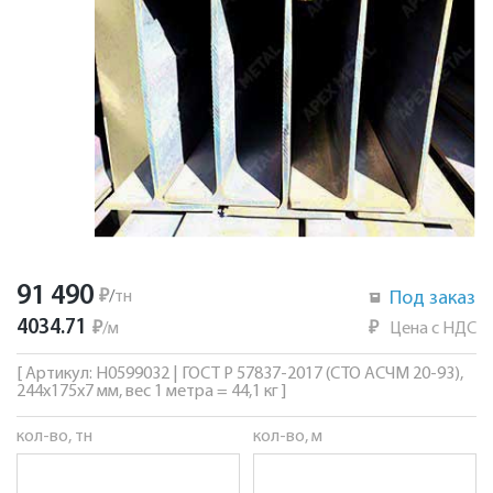
91 490
₽
/
тн
Под заказ
4034.71
₽
/
м
₽
Цена с НДС
[ Артикул: Н0599032 | ГОСТ Р 57837-2017 (СТО АСЧМ 20-93),
244х175х7 мм, вес 1 метра = 44,1 кг ]
кол-во, тн
кол-во, м