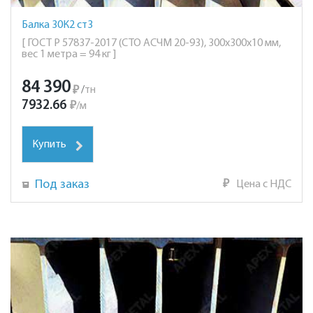
Балка 30К2 ст3
[ ГОСТ Р 57837-2017 (СТО АСЧМ 20-93), 300х300х10 мм,
вес 1 метра = 94 кг ]
84 390
₽
/
тн
7932.66
₽
/
м
Купить
Под заказ
₽
Цена с НДС