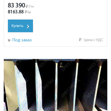
83 390
₽
/
тн
8163.88
₽
/
м
Купить
Под заказ
₽
Цена с НДС