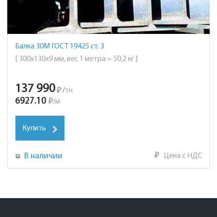
Балка 30М ГОСТ 19425 ст. 3
[ 300х130х9 мм, вес 1 метра = 50,2 кг ]
137 990
₽
/
тн
6927.10
₽
/
м
Купить
В наличии
₽
Цена с НДС