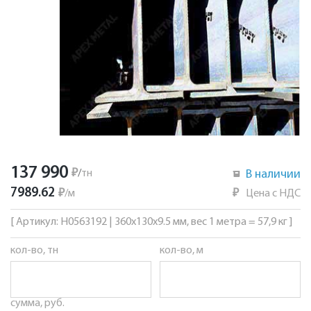
137 990
₽
/
тн
В наличии
7989.62
₽
/
м
₽
Цена с НДС
[ Артикул: Н0563192 | 360х130х9.5 мм, вес 1 метра = 57,9 кг ]
кол-во, тн
кол-во, м
сумма, руб.