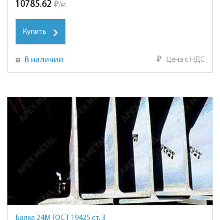
10785.62
₽
/
м
Купить
В наличии
₽
Цена с НДС
Балка 24М ГОСТ 19425 ст. 3