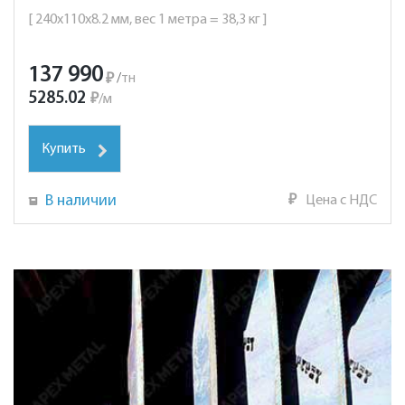
[ 240х110х8.2 мм, вес 1 метра = 38,3 кг ]
137 990
₽
/
тн
5285.02
₽
/
м
Купить
В наличии
₽
Цена с НДС