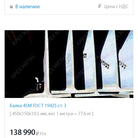
В наличии
₽
Цена с НДС
Балка 45М ГОСТ 19425 ст. 3
[ 450х150х10.5 мм, вес 1 метра = 77,6 кг ]
138 990
₽
/
тн