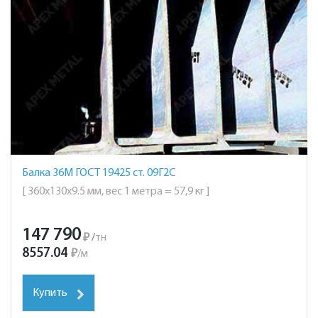
Балка 36М ГОСТ 19425 ст. 09Г2С
[ 360х130х9.5 мм, вес 1 метра = 57,9 кг ]
147 790
₽
/
тн
8557.04
₽
/
м
Купить