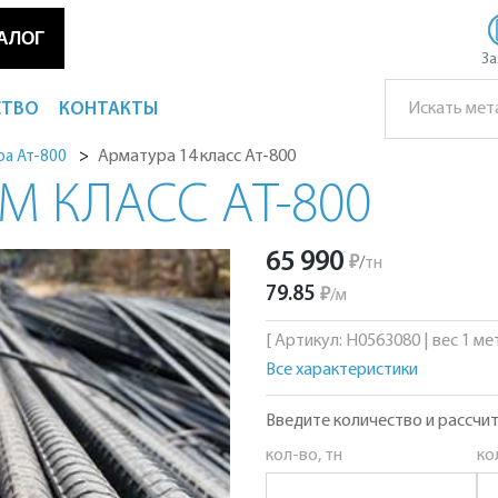
АЛОГ
За
СТВО
КОНТАКТЫ
Арматура 14 класс Ат-800
а Ат-800
М КЛАСС АТ-800
65 990
₽
/
тн
79.85
₽
/
м
[ Артикул: Н0563080 | вес 1 метр
Все характеристики
Введите количество и рассчит
кол-во, тн
ко