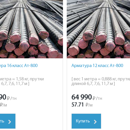
ра 16 класс Ат-800
Арматура 12 класс Ат-800
 метра = 1,58 кг, прутки
[ вес 1 метра = 0,888 кг, прутк
,7, 7,6, 11,7 м ]
длиной 6,7, 7,6, 11,7 м ]
90
64 990
₽
/
тн
₽
/
тн
57.71
₽
/
м
₽
/
м
ть
Купить