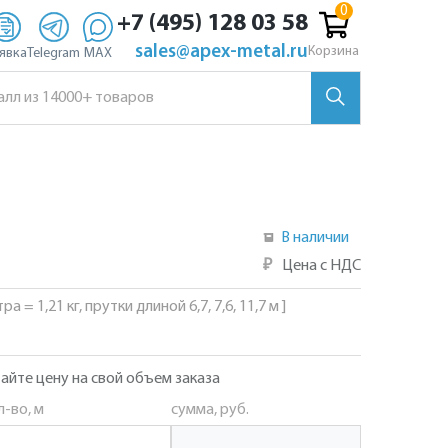
+7 (495) 128 03 58
sales@apex-metal.ru
Корзина
явка
Telegram
MAX
В наличии
₽
Цена с НДС
а = 1,21 кг, прутки длиной 6,7, 7,6, 11,7 м ]
айте цену на свой объем заказа
л-во, м
сумма, руб.