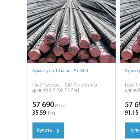
Арматура 10 класс Ат-800
Армату
[ вес 1 метра = 0,617 кг, прутки
[ вес 1
длиной 6,7, 7,6, 11,7 м ]
длиной 6
57 690
57 6
₽
/
тн
35.59
91.15
₽
/
м
Купить
Купи