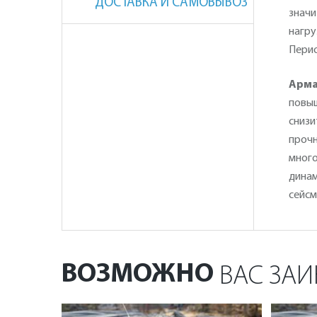
ДОСТАВКА И САМОВЫВОЗ
значи
нагру
Перио
Арма
повыш
снизи
прочн
много
динам
сейсм
ВОЗМОЖНО
ВАС ЗАИ