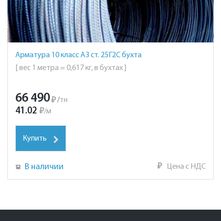
Арматура 10 класс А3 ст. 25Г2С бухта
[ вес 1 метра = 0,617 кг, в бухтах ]
66 490
₽
/
тн
41.02
₽
/
м
Купить
В наличии
₽
Цена с НДС