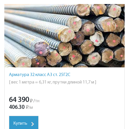
Арматура 32 класс А3 ст. 25Г2С
[ вес 1 метра = 6,31 кг, прутки длиной 11,7 м ]
64 390
₽
/
тн
406.30
₽
/
м
Купить