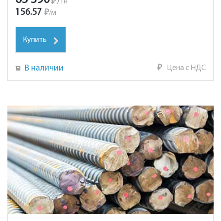
₽
/
тн
156.57
₽
/
м
Купить
В наличии
₽
Цена с НДС