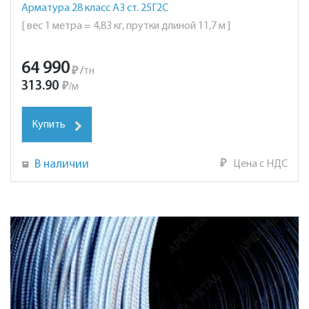
Арматура 28 класс А3 ст. 25Г2С
[ вес 1 метра = 4,83 кг, прутки длиной 11,7 м ]
64 990
₽
/
тн
313.90
₽
/
м
Купить
В наличии
₽
Цена с НДС