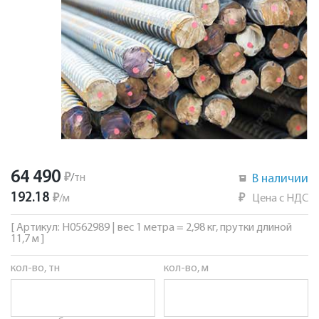
64 490
₽
/
тн
В наличии
192.18
₽
/
м
₽
Цена с НДС
[ Артикул: Н0562989 | вес 1 метра = 2,98 кг, прутки длиной
11,7 м ]
кол-во, тн
кол-во, м