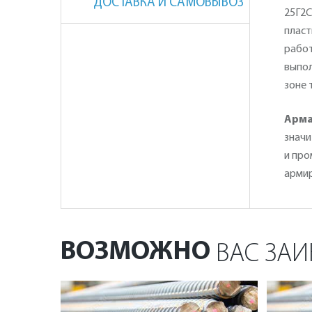
ДОСТАВКА И САМОВЫВОЗ
25Г2С
пласт
работ
выпол
зоне 
Арма
значи
и про
армир
ВОЗМОЖНО
ВАС ЗАИ