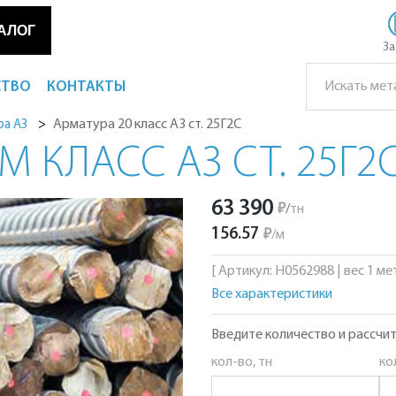
АЛОГ
За
СТВО
КОНТАКТЫ
Арматура 20 класс А3 ст. 25Г2С
ра А3
М КЛАСС А3 СТ. 25Г2
63 390
₽
/
тн
156.57
₽
/
м
[ Артикул: Н0562988 | вес 1 мет
Все характеристики
Введите количество и рассчит
кол-во, тн
ко