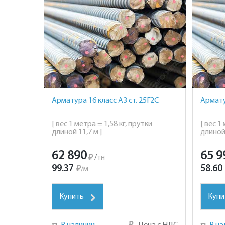
Арматура 16 класс А3 ст. 25Г2С
Армату
[ вес 1 метра = 1,58 кг, прутки
[ вес 1
длиной 11,7 м ]
длиной 
62 890
65 9
₽
/
тн
99.37
58.60
₽
/
м
Купить
Купи