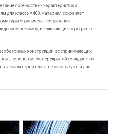
четание прочностных характеристик и
ям для класса А400, материал сохраняет
арматуры ограничена, соединения
людением режимов, исключающих перегрев в
езобетонных конструкций, воспринимающих
лит, колонн, балок, перекрытий гражданских
лоэтажном строительстве используется для