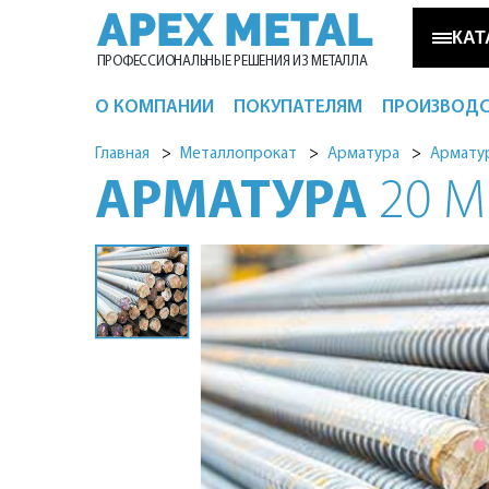
APEX METAL
КАТ
ПРОФЕССИОНАЛЬНЫЕ РЕШЕНИЯ ИЗ МЕТАЛЛА
О КОМПАНИИ
ПОКУПАТЕЛЯМ
ПРОИЗВОД
Металлопрокат
Главная
Металлопрокат
Арматура
Армату
АРМАТУРА
20 М
Нержавеющая сталь
Светильники из металла