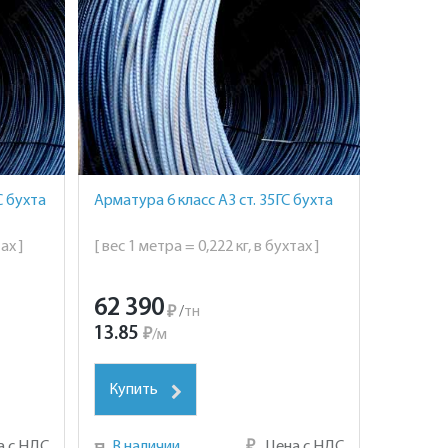
С бухта
Арматура 6 класс А3 ст. 35ГС бухта
ах ]
[ вес 1 метра = 0,222 кг, в бухтах ]
62 390
₽
/
тн
13.85
₽
/
м
Купить
а с НДС
В наличии
₽
Цена с НДС