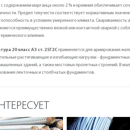
 с содержанием марганца около 2 % и кремния обеспечивает со
ичности. Предел текучести соответствует нормативным значени
оспособность в условиях умеренного климата. Свариваемость 
няются преимущественно вязкой или контактной сваркой с соб
термического влияния.
тура 20 класс А3 ст. 25Г2С
применяется для армирования жел
тельные растягивающие и изгибающие нагрузки - фундаментных п
мышленных зданий, а также мостовых пролетных строений. В ма
ования ленточных и столбчатых фундаментов.
НТЕРЕСУЕТ