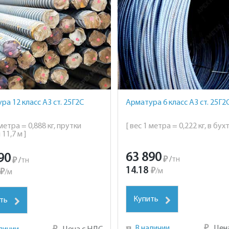
ра 12 класс А3 ст. 25Г2С
Арматура 6 класс А3 ст. 25Г2
 метра = 0,888 кг, прутки
[ вес 1 метра = 0,222 кг, в бухт
11,7 м ]
63 890
90
₽
/
тн
₽
/
тн
14.18
₽
/
м
₽
/
м
Купить
ть
В наличии
₽
Цен