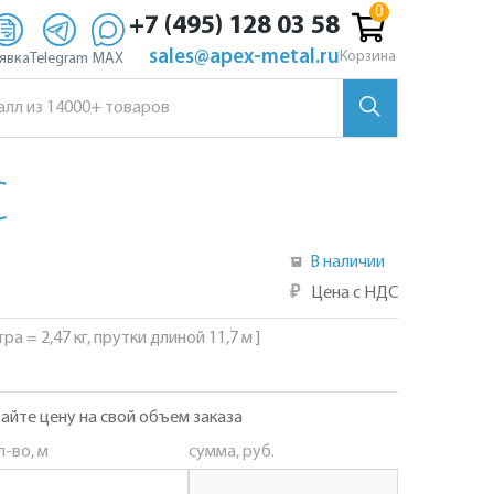
+7 (495) 128 03 58
sales@apex-metal.ru
Корзина
явка
Telegram
MAX
С
В наличии
₽
Цена с НДС
ра = 2,47 кг, прутки длиной 11,7 м ]
айте цену на свой объем заказа
л-во, м
сумма, руб.