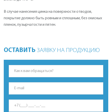
В случае нанесения цинка на поверхности отводов,
покрытие должно быть ровным и сплошным, без окисных
пленок, пузырчатости и пятен.
ОСТАВИТЬ
ЗАЯВКУ НА ПРОДУКЦИЮ
*Это поле обязательно для заполнения.
*Это поле обязательно для заполнения.
*Неверный формат Email.
*Это поле обязательно для заполнения.