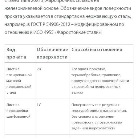
сталей типа 20Х13, жаропрочных сплавов на
железоникелевой основе. Обозначение видов поверхности
проката указывается в стандартах на нержавеющую сталь,
например, в ГОСТ Р 54908-2012 – модифицированном по
отношению к ИСО 4955 «Жаростойкие стали»:
Вид
Обозначение
Способ изготовления
проката
поверхности
Лист из
2B
Холодная прокатка,
полированной
термообработка, травление,
матовой
пропуск в дрессировочной клети
нержавеющей
с правкой на полированных
стали
валках
Лист из
1G
Поверхность спецотделки с
нержавейки
текстурой одного направления,
шлифованной
без сильного отражения
поверхности с поверхностью
заданной шероховатости