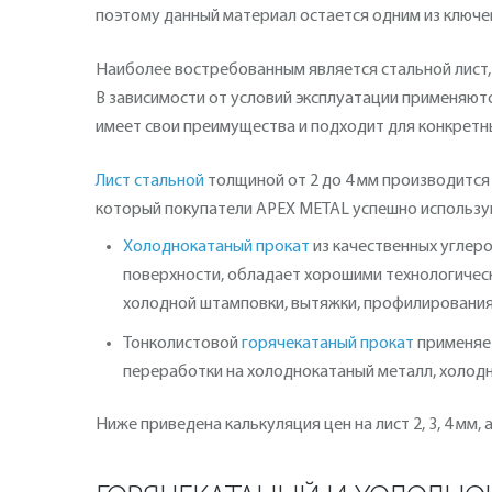
поэтому данный материал остается одним из ключе
Наиболее востребованным является стальной лист,
В зависимости от условий эксплуатации применяютс
имеет свои преимущества и подходит для конкретны
Лист стальной
толщиной от 2 до 4 мм производится
который покупатели АРЕХ METAL успешно использую
Холоднокатаный прокат
из качественных углер
поверхности, обладает хорошими технологическ
холодной штамповки, вытяжки, профилировани
Тонколистовой
горячекатаный прокат
применяет
переработки на холоднокатаный металл, холод
Ниже приведена калькуляция цен на лист 2, 3, 4 мм