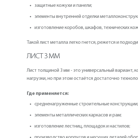
защитные кожухи и панели;
элементы внутренней отделки металлоконструк
изготовление коробов, шкафов, технических кож
Такой лист металла легко гнется, режется и подход
ЛИСТ 3 ММ
Лист толщиной 3 мм - это универсальный вариант,
нагрузки, но при этом остаётся достаточно технол
Где применяется:
средненагруженные строительные конструкции
элементы металлических каркасов и рам;
изготовление лестниц, площадок и настилов;
производство корпусов и несущих деталей обо