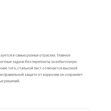
зуется в самых разных отраслях. Главное
ретные задачи без переплаты за избыточную
роме того, стальной лист отличается высокой
ри правильной защите от коррозии он сохраняет
ых решений.