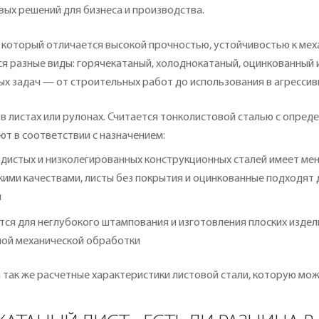
вых решений для бизнеса и производства.
 который отличается высокой прочностью, устойчивостью к мех
я разные виды: горячекатаный, холоднокатаный, оцинкованный 
х задач — от строительных работ до использования в агрессив
 в листах или рулонах. Считается тонколистовой сталью с опре
т в соответствии с назначением:
одистых и низколегированных конструкционных сталей имеет м
ими качествами, листы без покрытия и оцинкованные подходят 
я
ся для неглубокого штампования и изготовления плоских издел
ной механической обработки
, а так же расчетные характеристики листовой стали, которую мо