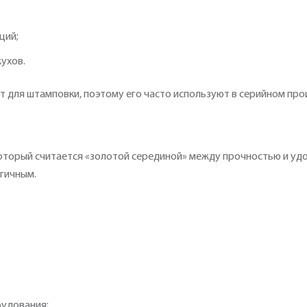
ций;
ухов.
ит для штамповки, поэтому его часто используют в серийном про
 который считается «золотой серединой» между прочностью и у
огичным.
;
рудования;