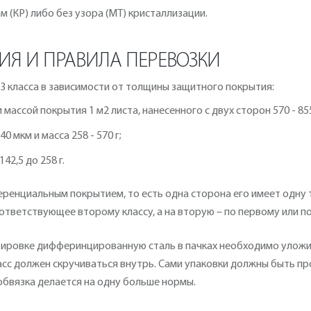
 (КР) либо без узора (МТ) кристаллизации.
ИЯ И ПРАВИЛА ПЕРЕВОЗКИ
3 класса в зависимости от толщины защитного покрытия:
массой покрытия 1 м2 листа, нанесенного с двух сторон 570 - 855
0 мкм и масса 258 - 570 г;
42,5 до 258 г.
енциальным покрытием, то есть одна сторона его имеет одну то
ответствующее второму классу, а на вторую – по первому или 
овке дифферинцированную сталь в пачках необходимо уложить 
сс должен скручиваться внутрь. Сами упаковки должны быть пр
обвязка делается на одну больше нормы.