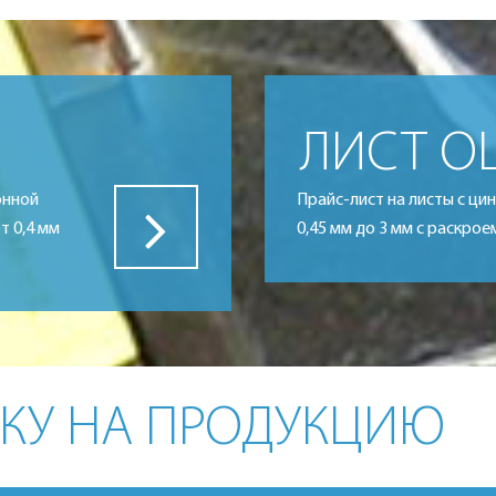
ЛИСТ О
онной
Прайс-лист на листы с ц
т 0,4 мм
0,45 мм до 3 мм с раскрое
КУ НА ПРОДУКЦИЮ